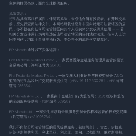
主体的牌照条款，面向全球提供服务。
风险警示：
衍生品具有高杠杆属性，伴随高风险，未必适合所有投资者。在开展交易
前，应先行查阅法律文件。本网站所载信息并非面向特定司法管辖区的居
民，亦不旨在向任何司法管辖区内的个人或实体分发或供其使用 —— 若
相关分发或使用行为可能违反该司法管辖区的任何法律法规。任何人士访
问本网站，均出于自身主动行为。本公告不构成任何交易邀约。
FP Markets 通过以下实体运营：
First Prudential Markets Limited，一家受塞舌尔金融服务管理局监管的投资
交易商公司，许可证号为 SD130
First Prudential Markets Pty Ltd，一家受澳大利亚证券与投资委员会 (ASIC)
监管的衍生品和外汇交易服务提供商（ABN 16 112 600 281，AFS 许可
证号 286354）
FP Markets (Pty) Ltd，一家受南非金融部门行为监管局 (FSCA) 授权和监管
的金融服务提供商（FSP 编号 50926）
FP Markets Ltd，一家受毛里求斯金融服务委员会授权和监管的投资交易商
（许可证号 GB21026264）
我们不向部分司法管辖区的居民提供服务，包括阿富汗、古巴、伊拉克、
伊朗伊斯兰共和国、利比里亚、利比亚、缅甸、巴勒斯坦、俄罗斯联邦、