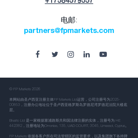
+17584579557
电邮:
partners@fpmarkets.com
© FP Markets 2026
本网站由圣卢西亚注册主体FP Markets Ltd运营，公司注册号为2025-
00853，注册办公地址位于圣卢西亚格罗斯岛罗德尼湾罗德尼法院大楼底
层。
Bivalto Ltd 是一家根据塞浦路斯共和国法律注册的实体，注册号为 HE
442382，注册地址为Omonias, 135, UAD COURT, 3045, Limassol, Cyprus。
FP Markets 依据各客户所在司法管辖区的监管要求，以及集团旗下各持牌