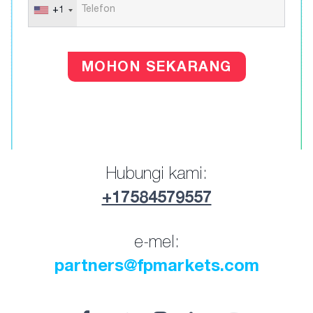
+1
MOHON SEKARANG
Hubungi kami:
+17584579557
e-mel:
partners@fpmarkets.com