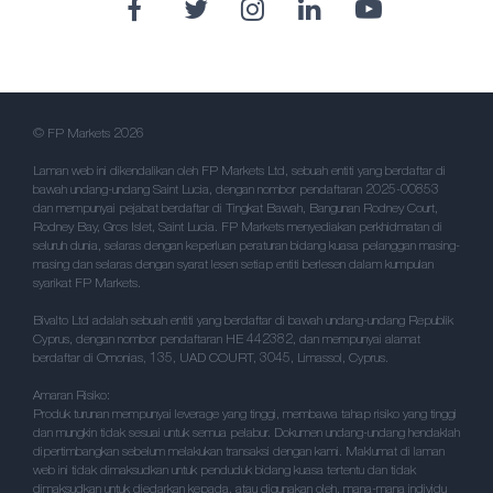
© FP Markets 2026
Laman web ini dikendalikan oleh FP Markets Ltd, sebuah entiti yang berdaftar di
bawah undang-undang Saint Lucia, dengan nombor pendaftaran 2025-00853
dan mempunyai pejabat berdaftar di Tingkat Bawah, Bangunan Rodney Court,
Rodney Bay, Gros Islet, Saint Lucia. FP Markets menyediakan perkhidmatan di
seluruh dunia, selaras dengan keperluan peraturan bidang kuasa pelanggan masing-
masing dan selaras dengan syarat lesen setiap entiti berlesen dalam kumpulan
syarikat FP Markets.
Bivalto Ltd adalah sebuah entiti yang berdaftar di bawah undang-undang Republik
Cyprus, dengan nombor pendaftaran HE 442382, dan mempunyai alamat
berdaftar di Omonias, 135, UAD COURT, 3045, Limassol, Cyprus.
Amaran Risiko:
Produk turunan mempunyai leverage yang tinggi, membawa tahap risiko yang tinggi
dan mungkin tidak sesuai untuk semua pelabur. Dokumen undang-undang hendaklah
dipertimbangkan sebelum melakukan transaksi dengan kami. Maklumat di laman
web ini tidak dimaksudkan untuk penduduk bidang kuasa tertentu dan tidak
dimaksudkan untuk diedarkan kepada, atau digunakan oleh, mana-mana individu