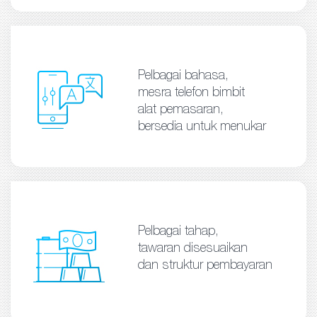
Pelbagai bahasa,
mesra telefon bimbit
alat pemasaran,
bersedia untuk menukar
Pelbagai tahap,
tawaran disesuaikan
dan struktur pembayaran