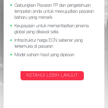
Gabungkan Pasaran FP dan pengetahuan
tempatan anda untuk mewujudkan pasaran
baharu yang menarik
Keupayaan untuk memanfaatkan jenama
global yang dikawal selia
Infrastruktur harga ECN sebenar yang
terkemuka di pasaran
Model saham hasil yang dipesan
KETAHUI LEBIH LANJUT