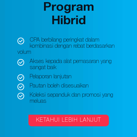
Program
Hibrid
CPA berbilang peringkat dalam
kombinasi dengan rebat berdasarkan
volum
Akses kepada alat pemasaran yang
sangat baik
Pelaporan lanjutan
Pautan boleh disesuaikan
Koleksi sepanduk dan promosi yang
meluas
KETAHUI LEBIH LANJUT