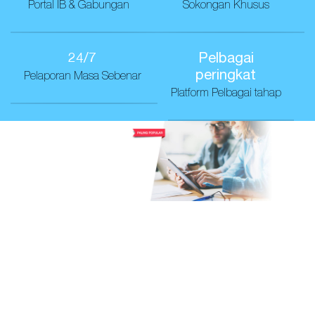
Portal IB & Gabungan
Sokongan Khusus
24/7
Pelbagai
peringkat
Pelaporan Masa Sebenar
Platform Pelbagai tahap