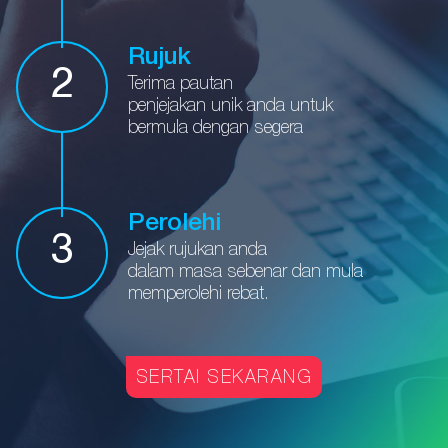
Rujuk
2
Terima pautan
penjejakan
unik anda untuk
bermula dengan segera
Perolehi
3
Jejak rujukan anda
dalam masa
sebenar dan mula
memperolehi rebat.
SERTAI SEKARANG