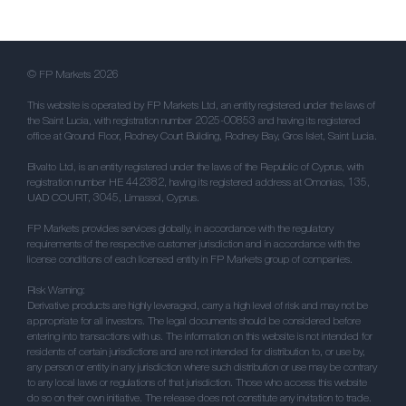
© FP Markets 2026
This website is operated by FP Markets Ltd, an entity registered under the laws of
the Saint Lucia, with registration number 2025-00853 and having its registered
office at Ground Floor, Rodney Court Building, Rodney Bay, Gros Islet, Saint Lucia.
Bivalto Ltd, is an entity registered under the laws of the Republic of Cyprus, with
registration number HE 442382, having its registered address at Omonias, 135,
UAD COURT, 3045, Limassol, Cyprus.
FP Markets provides services globally, in accordance with the regulatory
requirements of the respective customer jurisdiction and in accordance with the
license conditions of each licensed entity in FP Markets group of companies.
Risk Warning:
Derivative products are highly leveraged, carry a high level of risk and may not be
appropriate for all investors. The legal documents should be considered before
entering into transactions with us. The information on this website is not intended for
residents of certain jurisdictions and are not intended for distribution to, or use by,
any person or entity in any jurisdiction where such distribution or use may be contrary
to any local laws or regulations of that jurisdiction. Those who access this website
do so on their own initiative. The release does not constitute any invitation to trade.