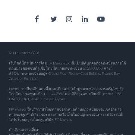
© FP Markets 2026
เว็บไซต์นี้ดำเนินการโดย FP Markets Ltd ซึ่งเป็นนิติบุคคลที่จดทะเบียนภายใต้
กฎหมายของเซนต์ลูเซีย โดยมีหมายเลขทะเบียน 2025-00853 และมี
สำนักงานจดทะเบียนอยู่ที่ Ground Floor, Rodney Court Building, Rodney Bay,
Gros Islet, Saint Lucia
Bivalto Ltd เป็นนิติบุคคลที่จดทะเบียนภายใต้กฎหมายของสาธารณรัฐไซปรัส
โดยมีหมายเลขทะเบียน HE 442382 และมีที่อยู่จดทะเบียนที่ Omonias, 135,
UAD COURT, 3045, Limassol, Cyprus
FP Markets ให้บริการทั่วโลกตามข้อกำหนดด้านกฎระเบียบของเขตอำนาจ
ศาลของลูกค้าที่เกี่ยวข้อง และตามเงื่อนไขใบอนุญาตของแต่ละหน่วยงานที่
ได้รับใบอนุญาตในกลุ่มบริษัท FP Markets
คำเตือนความเสี่ยง: