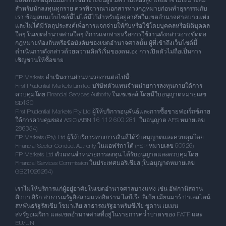
ผลิตภัณฑ์อนุพันธ์มีการใช้ประโยชน์สูง มีความเสี่ยงสูง และอาจไม่เหมาะสม
สำหรับนักลงทุนทุกราย ควรพิจารณาเอกสารทางกฎหมายก่อนทำธุรกรรมกับ
เรา ข้อมูลบนเว็บไซต์นี้ไม่ได้มีไว้สำหรับผู้อยู่อาศัยในเขตอำนาจศาลบางแห่ง
และไม่ได้มีวัตถุประสงค์เพื่อการแจกจ่ายให้กับหรือใช้โดยบุคคลหรือนิติบุคคล
ใดๆ ในเขตอำนาจศาลใดๆ ที่การแจกจ่ายหรือการใช้งานดังกล่าวอาจขัดต่อ
กฎหมายท้องถิ่นหรือข้อบังคับของเขตอำนาจศาลนั้น ผู้ที่เข้าถึงเว็บไซต์นี้
ดำเนินการดังกล่าวด้วยความคิดริเริ่มของตนเอง การเปิดตัวไม่ถือเป็นการ
เชิญชวนให้ซื้อขาย
FP Markets ดำเนินงานผ่านหน่วยงานต่อไปนี้:
First Prudential Markets Limited บริษัทตัวแทนจำหน่ายการลงทุนภายใต้การ
ควบคุมโดย Financial Services Authority ในเซเชลส์ โดยมีใบอนุญาตหมายเลข
SD130
First Prudential Markets Pty Ltd ผู้ให้บริการอนุพันธ์และการซื้อขายฟอเร็กซ์ภาย
ใต้การควบคุมของ ASIC (ABN 16 112 600 281, ใบอนุญาต AFS หมายเลข
286354)
FP Markets (Pty) Ltd ผู้ให้บริการทางการเงินที่ได้รับอนุญาตและควบคุมโดย
Financial Sector Conduct Authority ในแอฟริกาใต้ (FSP หมายเลข 50926)
FP Markets Ltd ตัวแทนจำหน่ายการลงทุน ได้รับอนุญาตและควบคุมโดย
Financial Services Commission ในประเทศมอริเชียส (ใบอนุญาตหมายเลข
GB21026264)
เราไม่ให้บริการแก่ผู้อยู่อาศัยในเขตอำนาจศาลบางแห่ง เช่น อัฟกานิสถาน
คิวบา อิรัก สาธารณรัฐอิสลามแห่งอิหร่าน ไลบีเรีย ลิเบีย เมียนมาร์ ปาเลสไตน์
สหพันธรัฐรัสเซีย โซมาเลีย สาธารณรัฐอาหรับซีเรีย ซูดาน เยเมน
สหรัฐอเมริกา และเขตอำนาจศาลที่อยู่ในรายการคว่ำบาตรของ FATF และ
EU/UN