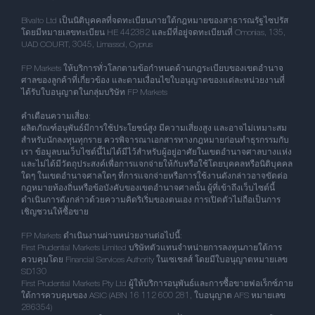
Bivalto Ltd เป็นนิติบุคคลที่จดทะเบียนภายใต้กฎหมายของสาธารณรัฐไซปรัส
โดยมีหมายเลขทะเบียน HE 442382 และมีที่อยู่จดทะเบียนที่ Omonias, 135,
UAD COURT, 3045, Limassol, Cyprus
FP Markets ให้บริการทั่วโลกตามข้อกำหนดด้านกฎระเบียบของเขตอำนาจ
ศาลของลูกค้าที่เกี่ยวข้อง และตามเงื่อนไขใบอนุญาตของแต่ละหน่วยงานที่
ได้รับใบอนุญาตในกลุ่มบริษัท FP Markets
คำเตือนความเสี่ยง:
ผลิตภัณฑ์อนุพันธ์มีการใช้ประโยชน์สูง มีความเสี่ยงสูง และอาจไม่เหมาะสม
สำหรับนักลงทุนทุกราย ควรพิจารณาเอกสารทางกฎหมายก่อนทำธุรกรรมกับ
เรา ข้อมูลบนเว็บไซต์นี้ไม่ได้มีไว้สำหรับผู้อยู่อาศัยในเขตอำนาจศาลบางแห่ง
และไม่ได้มีวัตถุประสงค์เพื่อการแจกจ่ายให้กับหรือใช้โดยบุคคลหรือนิติบุคคล
ใดๆ ในเขตอำนาจศาลใดๆ ที่การแจกจ่ายหรือการใช้งานดังกล่าวอาจขัดต่อ
กฎหมายท้องถิ่นหรือข้อบังคับของเขตอำนาจศาลนั้น ผู้ที่เข้าถึงเว็บไซต์นี้
ดำเนินการดังกล่าวด้วยความคิดริเริ่มของตนเอง การเปิดตัวไม่ถือเป็นการ
เชิญชวนให้ซื้อขาย
FP Markets ดำเนินงานผ่านหน่วยงานต่อไปนี้:
First Prudential Markets Limited บริษัทตัวแทนจำหน่ายการลงทุนภายใต้การ
ควบคุมโดย Financial Services Authority ในเซเชลส์ โดยมีใบอนุญาตหมายเลข
SD130
First Prudential Markets Pty Ltd ผู้ให้บริการอนุพันธ์และการซื้อขายฟอเร็กซ์ภาย
ใต้การควบคุมของ ASIC (ABN 16 112 600 281, ใบอนุญาต AFS หมายเลข
286354)