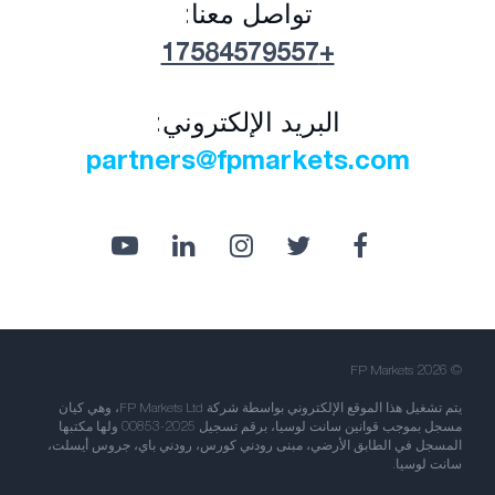
تواصل معنا:
+17584579557
البريد الإلكتروني:
partners@fpmarkets.com
© FP Markets 2026
يتم تشغيل هذا الموقع الإلكتروني بواسطة شركة FP Markets Ltd، وهي كيان
مسجل بموجب قوانين سانت لوسيا، برقم تسجيل 2025-00853 ولها مكتبها
المسجل في الطابق الأرضي، مبنى رودني كورس، رودني باي، جروس أيسلت،
سانت لوسيا.