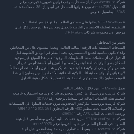
شركة Bivalto Ltd، هي كيان مسجل بموجب قوانين جمهورية قبرص، برقم
التسجيل HE 442382، ويقع عنوانها المسجل في أومونياز، 135، محكمة UAD،
3045، ليماسول، قبرص.
تقدم FP Markets خدماتها على مستوى العالم، بما يتوافق مع المتطلبات
التنظيمية لسلطة الاختصاص الخاصة بالعميل ومع شروط الترخيص لكل كيان
مرخص في مجموعة شركات FP Markets.
تحذير من المخاطر:
المنتجات المشتقة ذات الرفعة المالية العالية، وتحمل مستوى عالٍ من المخاطر،
وقد لا تكون مناسبة لجميع المستثمرين. يجب النظر في الوثائق القانونية قبل
الدخول في أي معاملات معنا. المعلومات الموجودة على هذا الموقع غير موجهة
لسكان بعض الولايات القضائية، ولا يُقصد بها التوزيع أو الاستخدام من قبل أي
شخص أو كيان في أي ولاية قضائية حيث قد يكون هذا التوزيع أو الاستخدام مخالفاً
لأي قوانين أو لوائح محلية لتلك الولاية القضائية. الأشخاص الذين يصلون إلى هذا
الموقع يفعلون ذلك بمبادرتهم الخاصة. هذا الإفصاح لا يشكل دعوة للتداول.
تعمل FP Markets من خلال الكيانات التالية:
شركة فرست برودينشال ماركتس المحدودة، شركة وساطة استثمارية خاضعة
لتنظيم هيئة الخدمات المالية في سيشيل برخصة رقم SD130
شركة فرست برودنشيل ماركتس المحدودة، مزود خدمات التداول في المشتقات
والعملات الأجنبية تحت تنظيم ASIC (الرقم التجاري ABN 16 112 600 281،
ورخصة الخدمات المالية AFS رقم 286354)
شركة FP Markets (Pty) Ltd، مزود خدمات مالية مُرخّص ومنظّم من قبل هيئة
السلوك في القطاع المالي في جنوب أفريقيا (رقم FSP 50926)
شركة FP Markets Ltd، وسيط استثماري، مرخصة ومنظمة من قبل لجنة