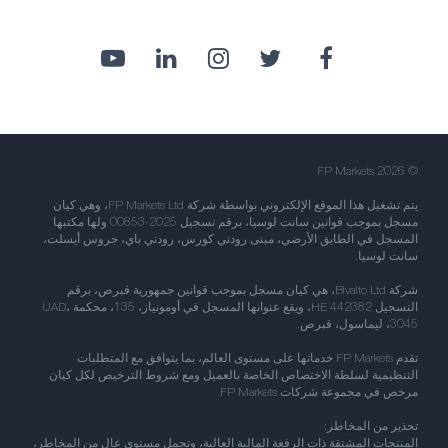
© FP Markets 2026
يتم تشغيل هذا الموقع الإلكتروني بواسطة شركة FP Markets Ltd، وهي كيان
مسجل بموجب قوانين سانت لوسيا، برقم تسجيل 2025-00853 ولها مكتبها
المسجل في الطابق الأرضي، مبنى رودني كورس، رودني باي، جروس أيسلت،
سانت لوسيا.
شركة Bivalto Ltd، هي كيان مسجل بموجب قوانين جمهورية قبرص، برقم
التسجيل HE 442382، ويقع عنوانها المسجل في أومونياز، 135، محكمة UAD،
3045، ليماسول، قبرص.
تقدم FP Markets خدماتها على مستوى العالم، بما يتوافق مع المتطلبات
التنظيمية لسلطة الاختصاص الخاصة بالعميل ومع شروط الترخيص لكل كيان
مرخص في مجموعة شركات FP Markets.
تحذير من المخاطر:
المنتجات المشتقة ذات الرفعة المالية العالية، وتحمل مستوى عالٍ من المخاطر،