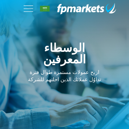
الوسطاء
المعرفين
اربح عمولات مستمرة طوال فترة
تداوُل عملائك الذين احلتهم للشركة