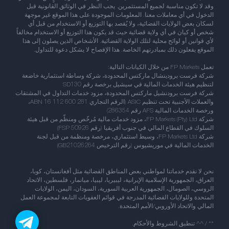
وقد لا تكون مناسبة لجميع المستثمرين. يجب النظر في الوثائق القانونية قبل
الدخول في أي معاملات معنا. المعلومات الموجودة على هذا الموقع غير موجهة
لسكان بعض الولايات القضائية، ولا يُقصد بها التوزيع أو الاستخدام من قبل أي
شخص أو كيان في أي ولاية قضائية حيث قد يكون هذا التوزيع أو الاستخدام مخالفاً
لأي قوانين أو لوائح محلية لتلك الولاية القضائية. الأشخاص الذين يصلون إلى هذا
الموقع يفعلون ذلك بمبادرتهم الخاصة. هذا الإفصاح لا يشكل دعوة للتداول.
تعمل FP Markets من خلال الكيانات التالية:
شركة فرست برودينشال ماركتس المحدودة، شركة وساطة استثمارية خاضعة
لتنظيم هيئة الخدمات المالية في سيشيل برخصة رقم SD130
شركة فرست برودنشيل ماركتس المحدودة، مزود خدمات التداول في المشتقات
والعملات الأجنبية تحت تنظيم ASIC (الرقم التجاري ABN 16 112 600 281،
ورخصة الخدمات المالية AFS رقم 286354)
شركة FP Markets (Pty) Ltd، مزود خدمات مالية مُرخّص ومنظّم من قبل هيئة
السلوك في القطاع المالي في جنوب أفريقيا (رقم FSP 50926)
شركة FP Markets Ltd، وسيط استثماري، مرخصة ومنظمة من قبل لجنة
الخدمات المالية في موريشيوس (رقم الترخيص GB21026264)
نحن لا نقدم خدماتنا لمواطني بعض المناطق القضائية مثل أفغانستان، كوبا،
العراق، الجمهورية الإسلامية الإيرانية، ليبيريا، ليبيا، ميانمار، فلسطين، الاتحاد
الروسي، الصومال، الجمهورية العربية السورية، السودان، اليمن، الولايات
المتحدة وللولايات القضائية المدرجة في قوائم العقوبات التابعة لمجموعة العمل
المالي والاتحاد الأوروبي/الأمم المتحدة.
** / ^^ تنطبق الشروط والأحكام.