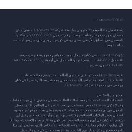
© FP Markets 2026
يتم تشغيل هذا الموقع الإلكتروني بواسطة شركة FP Markets Ltd، وهي كيان
مسجل بموجب قوانين سانت لوسيا، برقم تسجيل 2025-00853 ولها مكتبها
المسجل في الطابق الأرضي، مبنى رودني كورس، رودني باي، جروس أيسلت،
سانت لوسيا.
شركة Bivalto Ltd، هي كيان مسجل بموجب قوانين جمهورية قبرص، برقم
التسجيل HE 442382، ويقع عنوانها المسجل في أومونياز، 135، محكمة UAD،
3045، ليماسول، قبرص.
تقدم FP Markets خدماتها على مستوى العالم، بما يتوافق مع المتطلبات
التنظيمية لسلطة الاختصاص الخاصة بالعميل ومع شروط الترخيص لكل كيان
مرخص في مجموعة شركات FP Markets.
تحذير من المخاطر:
المنتجات المشتقة ذات الرفعة المالية العالية، وتحمل مستوى عالٍ من المخاطر،
وقد لا تكون مناسبة لجميع المستثمرين. يجب النظر في الوثائق القانونية قبل
الدخول في أي معاملات معنا. المعلومات الموجودة على هذا الموقع غير موجهة
لسكان بعض الولايات القضائية، ولا يُقصد بها التوزيع أو الاستخدام من قبل أي
شخص أو كيان في أي ولاية قضائية حيث قد يكون هذا التوزيع أو الاستخدام مخالفاً
لأي قوانين أو لوائح محلية لتلك الولاية القضائية. الأشخاص الذين يصلون إلى هذا
الموقع يفعلون ذلك بمبادرتهم الخاصة. هذا الإفصاح لا يشكل دعوة للتداول.