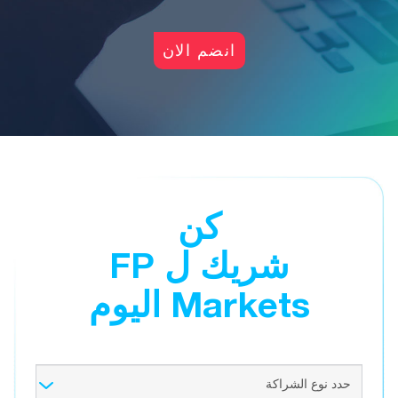
انضم الان
كن
شريك ل FP
Markets اليوم