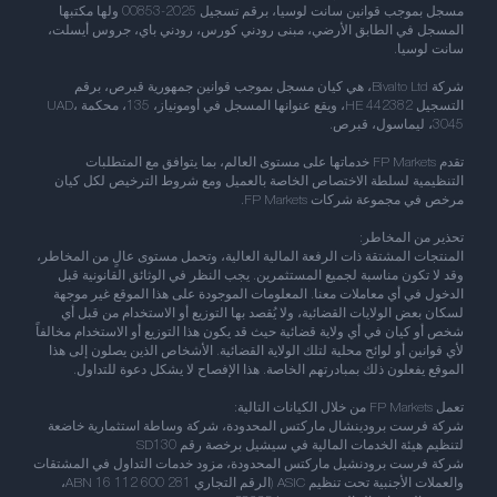
مسجل بموجب قوانين سانت لوسيا، برقم تسجيل 2025-00853 ولها مكتبها
المسجل في الطابق الأرضي، مبنى رودني كورس، رودني باي، جروس أيسلت،
سانت لوسيا.
شركة Bivalto Ltd، هي كيان مسجل بموجب قوانين جمهورية قبرص، برقم
التسجيل HE 442382، ويقع عنوانها المسجل في أومونياز، 135، محكمة UAD،
3045، ليماسول، قبرص.
تقدم FP Markets خدماتها على مستوى العالم، بما يتوافق مع المتطلبات
التنظيمية لسلطة الاختصاص الخاصة بالعميل ومع شروط الترخيص لكل كيان
مرخص في مجموعة شركات FP Markets.
تحذير من المخاطر:
المنتجات المشتقة ذات الرفعة المالية العالية، وتحمل مستوى عالٍ من المخاطر،
وقد لا تكون مناسبة لجميع المستثمرين. يجب النظر في الوثائق القانونية قبل
الدخول في أي معاملات معنا. المعلومات الموجودة على هذا الموقع غير موجهة
لسكان بعض الولايات القضائية، ولا يُقصد بها التوزيع أو الاستخدام من قبل أي
شخص أو كيان في أي ولاية قضائية حيث قد يكون هذا التوزيع أو الاستخدام مخالفاً
لأي قوانين أو لوائح محلية لتلك الولاية القضائية. الأشخاص الذين يصلون إلى هذا
الموقع يفعلون ذلك بمبادرتهم الخاصة. هذا الإفصاح لا يشكل دعوة للتداول.
تعمل FP Markets من خلال الكيانات التالية:
شركة فرست برودينشال ماركتس المحدودة، شركة وساطة استثمارية خاضعة
لتنظيم هيئة الخدمات المالية في سيشيل برخصة رقم SD130
شركة فرست برودنشيل ماركتس المحدودة، مزود خدمات التداول في المشتقات
والعملات الأجنبية تحت تنظيم ASIC (الرقم التجاري ABN 16 112 600 281،