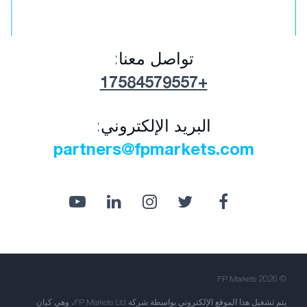
تواصل معنا:
+17584579557
البريد الإلكتروني:
partners@fpmarkets.com
© FP Markets 2026
يتم تشغيل هذا الموقع الإلكتروني بواسطة شركة FP Markets Ltd، وهي كيان