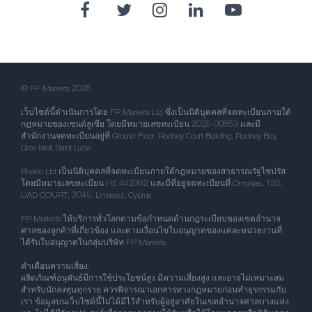
© FP Markets 2026
เว็บไซต์นี้ดำเนินการโดย FP Markets Ltd ซึ่งเป็นนิติบุคคลที่จดทะเบียนภายใต้
กฎหมายของเซนต์ลูเซีย โดยมีหมายเลขทะเบียน 2025-00853 และมี
สำนักงานจดทะเบียนอยู่ที่ Ground Floor, Rodney Court Building, Rodney Bay,
Gros Islet, Saint Lucia
Bivalto Ltd เป็นนิติบุคคลที่จดทะเบียนภายใต้กฎหมายของสาธารณรัฐไซปรัส
โดยมีหมายเลขทะเบียน HE 442382 และมีที่อยู่จดทะเบียนที่ Omonias, 135,
UAD COURT, 3045, Limassol, Cyprus
FP Markets ให้บริการทั่วโลกตามข้อกำหนดด้านกฎระเบียบของเขตอำนาจ
ศาลของลูกค้าที่เกี่ยวข้อง และตามเงื่อนไขใบอนุญาตของแต่ละหน่วยงานที่
ได้รับใบอนุญาตในกลุ่มบริษัท FP Markets
คำเตือนความเสี่ยง:
ผลิตภัณฑ์อนุพันธ์มีการใช้ประโยชน์สูง มีความเสี่ยงสูง และอาจไม่เหมาะสม
สำหรับนักลงทุนทุกราย ควรพิจารณาเอกสารทางกฎหมายก่อนทำธุรกรรมกับ
เรา ข้อมูลบนเว็บไซต์นี้ไม่ได้มีไว้สำหรับผู้อยู่อาศัยในเขตอำนาจศาลบางแห่ง