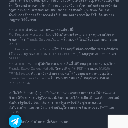
และไม่ได้มีวัตถุประสงค์เพื่อการแจกจ่ายให้กับหรือใช้โดยบุคคลหรือนิติบุคคล
ใดๆ ในเขตอำนาจศาลใดๆ ที่การแจกจ่ายหรือการใช้งานดังกล่าวอาจขัดต่อ
กฎหมายท้องถิ่นหรือข้อบังคับของเขตอำนาจศาลนั้น ผู้ที่เข้าถึงเว็บไซต์นี้
ดำเนินการดังกล่าวด้วยความคิดริเริ่มของตนเอง การเปิดตัวไม่ถือเป็นการ
เชิญชวนให้ซื้อขาย
FP Markets ดำเนินงานผ่านหน่วยงานต่อไปนี้:
First Prudential Markets Limited บริษัทตัวแทนจำหน่ายการลงทุนภายใต้การ
ควบคุมโดย Financial Services Authority ในเซเชลส์ โดยมีใบอนุญาตหมายเลข
SD130
First Prudential Markets Pty Ltd ผู้ให้บริการอนุพันธ์และการซื้อขายฟอเร็กซ์ภาย
ใต้การควบคุมของ ASIC (ABN 16 112 600 281, ใบอนุญาต AFS หมายเลข
286354)
FP Markets (Pty) Ltd ผู้ให้บริการทางการเงินที่ได้รับอนุญาตและควบคุมโดย
Financial Sector Conduct Authority ในแอฟริกาใต้ (FSP หมายเลข 50926)
FP Markets Ltd ตัวแทนจำหน่ายการลงทุน ได้รับอนุญาตและควบคุมโดย
Financial Services Commission ในประเทศมอริเชียส (ใบอนุญาตหมายเลข
GB21026264)
เราไม่ให้บริการแก่ผู้อยู่อาศัยในเขตอำนาจศาลบางแห่ง เช่น อัฟกานิสถาน
คิวบา อิรัก สาธารณรัฐอิสลามแห่งอิหร่าน ไลบีเรีย ลิเบีย เมียนมาร์ ปาเลสไตน์
สหพันธรัฐรัสเซีย โซมาเลีย สาธารณรัฐอาหรับซีเรีย ซูดาน เยเมน
สหรัฐอเมริกา และเขตอำนาจศาลที่อยู่ในรายการคว่ำบาตรของ FATF และ
EU/UN
** / ^^ เงื่อนไขเป็นไปตามที่บริษัทกำหนด