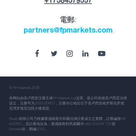
+17584579557
電郵:
partners@fpmarkets.com
© FP Markets 2026
本网站由圣卢西亚注册主体FP Markets Ltd运营。该公司依据圣卢西亚法律
设立，注册号为2025-00853，注册办公地址位于圣卢西亚格罗斯岛罗德
尼湾罗德尼法院大楼底层。
Bivalto有限公司乃根據塞浦路斯共和國法律註冊成立之實體，註冊編號HE
442382，其註冊地址為：塞浦路斯利馬索爾市UAD COURT 135號
Omonias街，郵編3045。