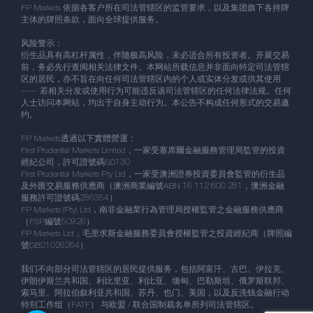
FP Markets 依据各客户所在司法管辖区的监管要求，以及集团旗下各持牌
主体的牌照条款，面向全球提供服务。
风险警示：
衍生品具有高杠杆属性，伴随极高风险，未必适合所有投资者。开展交易
前，务必先行查阅相关法律文件。本网站所载信息并非面向特定司法管辖
区的居民，亦不旨在向任何司法管辖区内的个人或实体分发或供其使用
—— 若相关分发或使用行为可能违反该司法管辖区的任何法律法规。任何
人士访问本网站，均出于自身主动行为。本公告不构成任何形式的交易邀
约。
FP Markets透過以下實體營運：
First Prudential Markets Limited，一家受塞席爾金融服務管理局監管的投資
經紀公司，許可證號碼SD130
First Prudential Markets Pty Ltd，一家受澳洲證券投資委員會監管的衍生品
及外匯交易服務供應商（澳洲商業編號ABN 16 112 600 281，澳洲金融
服務許可證號碼286354）
FP Markets (Pty) Ltd，南非金融業行為管理局授權監管之金融服務供應商
（FSP編號50926）
FP Markets Ltd，毛里求斯金融服務委員會授權監管之投資經紀商（牌照編
號GB21026264）
我们不向部分司法管辖区的居民提供服务，包括阿富汗、古巴、伊拉克、
伊朗伊斯兰共和国、利比里亚、利比亚、缅甸、巴勒斯坦、俄罗斯联邦、
索马里、阿拉伯叙利亚共和国、苏丹、也门、美国，以及反洗钱金融行动
特别工作组（FATF） 与欧盟 / 联合国制裁名单所列司法管辖区。