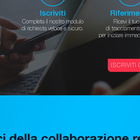
Iscriviti
Riferim
Completa il nostro modulo
Ricevi il tuo
di richiesta veloce e sicuro.
di tracciament
per iniziare imme
ISCRIVITI
ci della collaborazione 