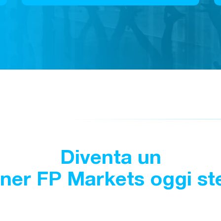
Diventa un
tner FP Markets oggi st