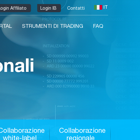
IT
Login Affiliato
Login IB
Contatti
ORTAL
STRUMENTI DI TRADING
FAQ
nali
Collaborazione
Collaborazione
white-label
regionale