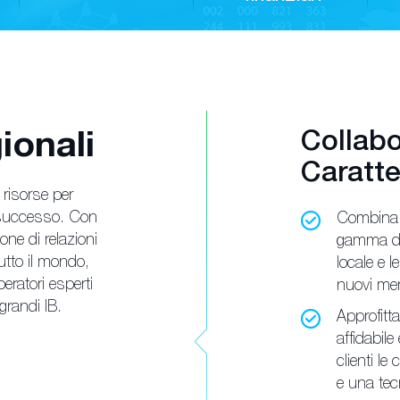
Collabo
ionali
Caratte
 risorse per
n successo. Con
Combina l
ne di relazioni
gamma di
utto il mondo,
locale e l
eratori esperti
nuovi mer
 grandi IB.
Approfitta
affidabile 
clienti le
e una tec