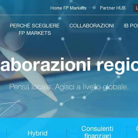
Home FP Markets
Partner HUB
PERCHÉ SCEGLIERE
COLLABORAZIONI
IB P
FP MARKETS
laborazioni regio
Pensa locale. Agisci a livello globale.
Consulenti
Hybrid
finanziari