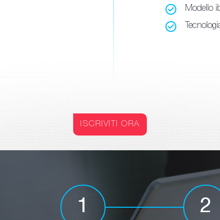
Modello i
Tecnologia
ISCRIVITI ORA
1
2