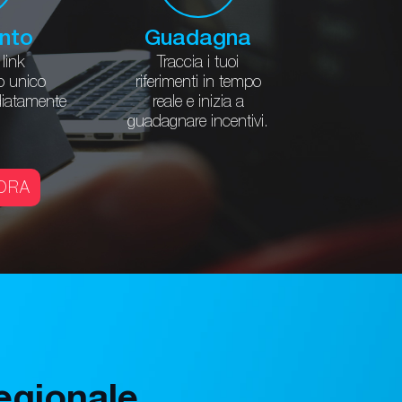
ento
Guadagna
 link
Traccia i tuoi
o unico
riferimenti in tempo
diatamente
reale e inizia a
guadagnare incentivi.
 ORA
regionale