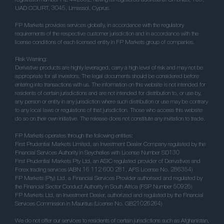
registration number HE 442382, having its registered address at Omonias, 135,
UAD COURT, 3045, Limassol, Cyprus.
FP Markets provides services globally, in accordance with the regulatory
requirements of the respective customer jurisdiction and in accordance with the
license conditions of each licensed entity in FP Markets group of companies.
Risk Warning:
Derivative products are highly leveraged, carry a high level of risk and may not be
appropriate for all investors. The legal documents should be considered before
entering into transactions with us. The information on this website is not intended for
residents of certain jurisdictions and are not intended for distribution to, or use by,
any person or entity in any jurisdiction where such distribution or use may be contrary
to any local laws or regulations of that jurisdiction. Those who access this website
do so on their own initiative. The release does not constitute any invitation to trade.
FP Markets operates through the following entities:
First Prudential Markets Limited, an Investment Dealer Company regulated by the
Financial Services Authority in Seychelles with License Number SD130
First Prudential Markets Pty Ltd, an ASIC regulated provider of Derivatives and
Forex trading services (ABN 16 112 600 281, AFS License No. 286354)
FP Markets (Pty) Ltd, a Financial Services Provider authorised and regulated by
the Financial Sector Conduct Authority in South Africa (FSP Number 50926)
FP Markets Ltd, an Investment Dealer, authorized and regulated by the Financial
Services Commission in Mauritius (License No. GB21026264)
We do not offer our services to residents of certain jurisdictions such as Afghanistan,