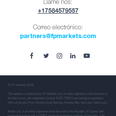
Llame nos:
+17584579557
Correo electrónico:
partners@fpmarkets.com
© FP Markets 2026
This website is operated by FP Markets Ltd, an entity registered under the laws of
the Saint Lucia, with registration number 2025-00853 and having its registered
office at Ground Floor, Rodney Court Building, Rodney Bay, Gros Islet, Saint Lucia.
Bivalto Ltd, is an entity registered under the laws of the Republic of Cyprus, with