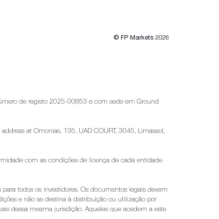
© FP Markets 2026
 o número de registo 2025-00853 e com sede em Ground
tered address at Omonias, 135, UAD COURT, 3045, Limassol,
nformidade com as condições de licença de cada entidade
 para todos os investidores. Os documentos legais devem
ições e não se destina à distribuição ou utilização por
 locais dessa mesma jurisdição. Aqueles que acedem a este