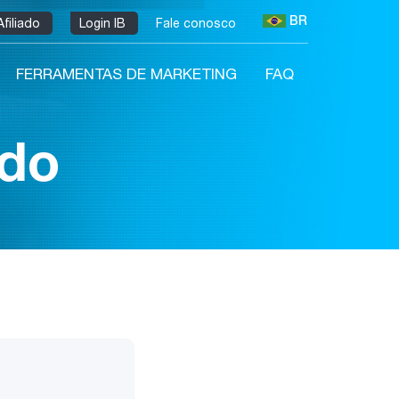
BR
Afiliado
Login IB
Fale conosco
FERRAMENTAS DE MARKETING
FAQ
ado