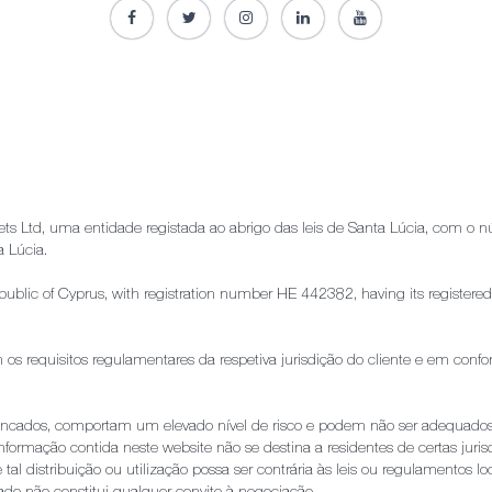
kets Ltd, uma entidade registada ao abrigo das leis de Santa Lúcia, com
a Lúcia.
e Republic of Cyprus, with registration number HE 442382, having its regis
om os requisitos regulamentares da respetiva jurisdição do cliente e em co
vancados, comportam um elevado nível de risco e podem não ser adequados
nformação contida neste website não se destina a residentes de certas jurisd
al distribuição ou utilização possa ser contrária às leis ou regulamentos