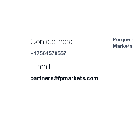
Porquê 
Contate-nos:
Markets
+17584579557
E-mail:
partners@fpmarkets.com