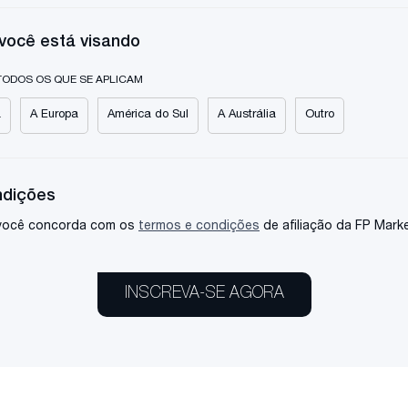
 você está visando
TODOS OS QUE SE APLICAM
a
A Europa
América do Sul
A Austrália
Outro
ndições
 você concorda com os
termos e condições
de afiliação da FP Marke
INSCREVA-SE AGORA