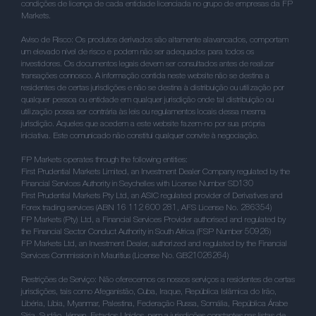
condições de licença de cada entidade licenciada no grupo de empresas da FP
Markets.
Aviso de Risco: Os produtos derivados são altamente alavancados, comportam
um elevado nível de risco e podem não ser adequados para todos os
investidores. Os documentos legais devem ser consultados antes de realizar
transações connosco. A informação contida neste website não se destina a
residentes de certas jurisdições e não se destina à distribuição ou utilização por
qualquer pessoa ou entidade em qualquer jurisdição onde tal distribuição ou
utilização possa ser contrária às leis ou regulamentos locais dessa mesma
jurisdição. Aqueles que acedem a este website fazem-no por sua própria
iniciativa. Este comunicado não constitui qualquer convite à negociação.
FP Markets operates through the following entities:
First Prudential Markets Limited, an Investment Dealer Company regulated by the
Financial Services Authority in Seychelles with License Number SD130
First Prudential Markets Pty Ltd, an ASIC regulated provider of Derivatives and
Forex trading services (ABN 16 112 600 281, AFS License No. 286354)
FP Markets (Pty) Ltd, a Financial Services Provider authorised and regulated by
the Financial Sector Conduct Authority in South Africa (FSP Number 50926)
FP Markets Ltd, an Investment Dealer, authorized and regulated by the Financial
Services Commission in Mauritius (License No. GB21026264)
Restrições de Serviço: Não oferecemos os nossos serviços a residentes de certas
jurisdições, tais como Afeganistão, Cuba, Iraque, República Islâmica do Irão,
Libéria, Líbia, Myanmar, Palestina, Federação Russa, Somália, República Árabe