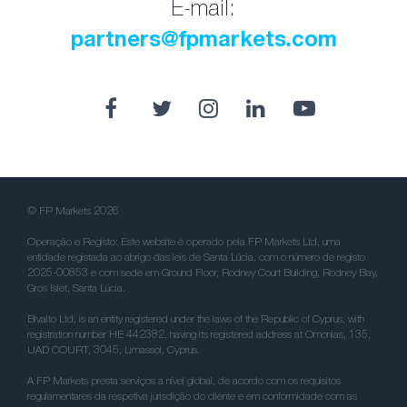
E-mail:
partners@fpmarkets.com
© FP Markets 2026
Operação e Registo: Este website é operado pela FP Markets Ltd, uma
entidade registada ao abrigo das leis de Santa Lúcia, com o número de registo
2025-00853 e com sede em Ground Floor, Rodney Court Building, Rodney Bay,
Gros Islet, Santa Lúcia.
Bivalto Ltd, is an entity registered under the laws of the Republic of Cyprus, with
registration number HE 442382, having its registered address at Omonias, 135,
UAD COURT, 3045, Limassol, Cyprus.
A FP Markets presta serviços a nível global, de acordo com os requisitos
regulamentares da respetiva jurisdição do cliente e em conformidade com as