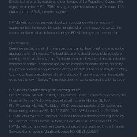
Bivalto Ltd, is an entity registered under the laws of the Republic of Cyprus, with
registration number HE 442382, having its registered address at Omonias, 135,
UAD COURT, 3045, Limassol, Cyprus.
FP Markets provides services globally, in accordance with the regulatory
requirements of the respective customer jurisdiction and in accordance with the
license conditions of each licensed entity in FP Markets group of companies.
Risk Warning:
Derivative products are highly leveraged, carry a high level of risk and may not be
appropriate for all investors. The legal documents should be considered before
entering into transactions with us. The information on this website is not intended for
residents of certain jurisdictions and are not intended for distribution to, or use by,
any person or entity in any jurisdiction where such distribution or use may be contrary
to any local laws or regulations of that jurisdiction. Those who access this website
do so on their own initiative. The release does not constitute any invitation to trade.
FP Markets operates through the following entities:
First Prudential Markets Limited, an Investment Dealer Company regulated by the
Financial Services Authority in Seychelles with License Number SD130
First Prudential Markets Pty Ltd, an ASIC regulated provider of Derivatives and
Forex trading services (ABN 16 112 600 281, AFS License No. 286354)
FP Markets (Pty) Ltd, a Financial Services Provider authorised and regulated by
the Financial Sector Conduct Authority in South Africa (FSP Number 50926)
FP Markets Ltd, an Investment Dealer, authorized and regulated by the Financial
Services Commission in Mauritius (License No. GB21026264)