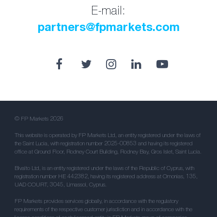
E-mail:
partners@fpmarkets.com
© FP Markets 2026
This website is operated by FP Markets Ltd, an entity registered under the laws of
the Saint Lucia, with registration number 2025-00853 and having its registered
office at Ground Floor, Rodney Court Building, Rodney Bay, Gros Islet, Saint Lucia.
Bivalto Ltd, is an entity registered under the laws of the Republic of Cyprus, with
registration number HE 442382, having its registered address at Omonias, 135,
UAD COURT, 3045, Limassol, Cyprus.
FP Markets provides services globally, in accordance with the regulatory
requirements of the respective customer jurisdiction and in accordance with the