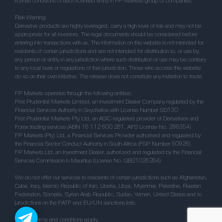
license conditions of each licensed entity in FP Markets group of companies.
Risk Warning:
Derivative products are highly leveraged, carry a high level of risk and may not be
appropriate for all investors. The legal documents should be considered before
entering into transactions with us. The information on this website is not intended for
residents of certain jurisdictions and are not intended for distribution to, or use by,
any person or entity in any jurisdiction where such distribution or use may be contrary
to any local laws or regulations of that jurisdiction. Those who access this website
do so on their own initiative. The release does not constitute any invitation to trade.
FP Markets operates through the following entities:
First Prudential Markets Limited, an Investment Dealer Company regulated by the
Financial Services Authority in Seychelles with License Number SD130
First Prudential Markets Pty Ltd, an ASIC regulated provider of Derivatives and
Forex trading services (ABN 16 112 600 281, AFS License No. 286354)
FP Markets (Pty) Ltd, a Financial Services Provider authorised and regulated by
the Financial Sector Conduct Authority in South Africa (FSP Number 50926)
FP Markets Ltd, an Investment Dealer, authorized and regulated by the Financial
Services Commission in Mauritius (License No. GB21026264)
We do not offer our services to residents of certain jurisdictions such as Afghanistan,
Cuba, Iraq, Islamic Republic of Iran, Liberia, Libya, Myanmar, Palestine, Russian
Federation, Somalia, Syrian Arab Republic, Sudan, Yemen, United States and to
jurisdictions on the FATF and EU/UN sanctions lists.
** / ^^ Terms and conditions apply.