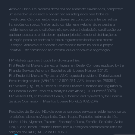
Aviso de Risco: Os produtos derivados são altamente alavancados, comportam
um elevado nível de risco e podem não ser adequados para todos os
investidores. Os documentos legais devem ser consultados antes de realizar
transações connosco. A informação contida neste website não se destina a
residentes de certas jurisdições e não se destina à distribuição ou utilização por
qualquer pessoa ou entidade em qualquer jurisdição onde tal distribuição ou
utilização possa ser contrária às leis ou regulamentos locais dessa mesma
jurisdição. Aqueles que acedem a este website fazem-no por sua própria
iniciativa. Este comunicado não constitui qualquer convite à negociação.
FP Markets operates through the following entities:
First Prudential Markets Limited, an Investment Dealer Company regulated by the
Financial Services Authority in Seychelles with License Number SD130
First Prudential Markets Pty Ltd, an ASIC regulated provider of Derivatives and
Forex trading services (ABN 16 112 600 281, AFS License No. 286354)
FP Markets (Pty) Ltd, a Financial Services Provider authorised and regulated by
the Financial Sector Conduct Authority in South Africa (FSP Number 50926)
FP Markets Ltd, an Investment Dealer, authorized and regulated by the Financial
Services Commission in Mauritius (License No. GB21026264)
Restrições de Serviço: Não oferecemos os nossos serviços a residentes de certas
jurisdições, tais como Afeganistão, Cuba, Iraque, República Islâmica do Irão,
Libéria, Líbia, Myanmar, Palestina, Federação Russa, Somália, República Árabe
Síria, Sudão, Iémen, Estados Unidos, nem a jurisdições constantes nas listas de
sanções do GAFI (FATF) e da UE/ONU.