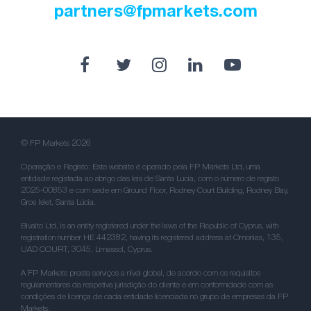
partners@fpmarkets.com
© FP Markets 2026
Operação e Registo: Este website é operado pela FP Markets Ltd, uma
entidade registada ao abrigo das leis de Santa Lúcia, com o número de registo
2025-00853 e com sede em Ground Floor, Rodney Court Building, Rodney Bay,
Gros Islet, Santa Lúcia.
Bivalto Ltd, is an entity registered under the laws of the Republic of Cyprus, with
registration number HE 442382, having its registered address at Omonias, 135,
UAD COURT, 3045, Limassol, Cyprus.
A FP Markets presta serviços a nível global, de acordo com os requisitos
regulamentares da respetiva jurisdição do cliente e em conformidade com as
condições de licença de cada entidade licenciada no grupo de empresas da FP
Markets.