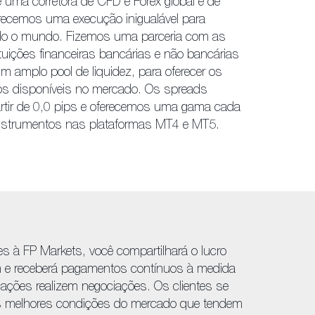
 uma corretora de CFD e Forex global e de
recemos uma execução inigualável para
odo o mundo. Fizemos uma parceria com as
ituições financeiras bancárias e não bancárias
um amplo pool de liquidez, para oferecer os
os disponíveis no mercado. Os spreads
tir de 0,0 pips e oferecemos uma gama cada
instrumentos nas plataformas MT4 e MT5.
ntes à FP Markets, você compartilhará o lucro
m e receberá pagamentos contínuos à medida
ações realizem negociações. Os clientes se
s melhores condições do mercado que tendem