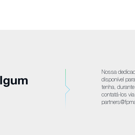
Nossa dedicada
algum
disponível par
tenha, durante
contatá-los via
partners@fpm