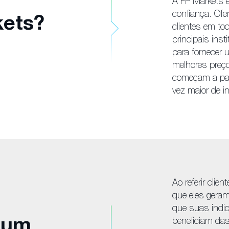
A FP Markets é
confiança. Ofe
kets?
clientes em t
principais inst
para fornecer 
melhores preç
começam a par
vez maior de 
Ao referir clie
que eles gera
que suas indic
 um
beneficiam da