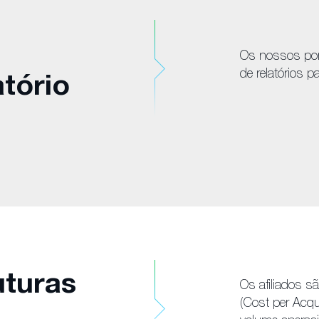
Os nossos por
de relatórios 
atório
uturas
Os afiliados 
(Cost per Acqu