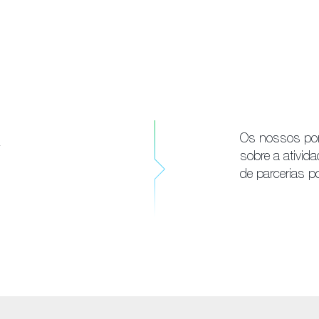
a
Os nossos port
sobre a ativid
de parcerias p