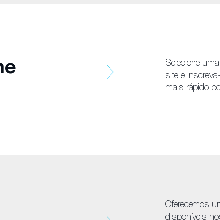
me
Selecione uma
site e inscrev
mais rápido po
Oferecemos um
disponíveis no