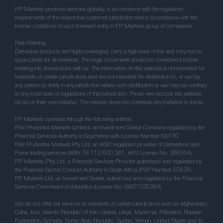
FP Markets provides services globally, in accordance with the regulatory
requirements of the respective customer jurisdiction and in accordance with the
license conditions of each licensed entity in FP Markets group of companies.
Risk Warning:
Derivative products are highly leveraged, carry a high level of risk and may not be
appropriate for all investors. The legal documents should be considered before
entering into transactions with us. The information on this website is not intended for
residents of certain jurisdictions and are not intended for distribution to, or use by,
any person or entity in any jurisdiction where such distribution or use may be contrary
to any local laws or regulations of that jurisdiction. Those who access this website
do so on their own initiative. The release does not constitute any invitation to trade.
FP Markets operates through the following entities:
First Prudential Markets Limited, an Investment Dealer Company regulated by the
Financial Services Authority in Seychelles with License Number SD130
First Prudential Markets Pty Ltd, an ASIC regulated provider of Derivatives and
Forex trading services (ABN 16 112 600 281, AFS License No. 286354)
FP Markets (Pty) Ltd, a Financial Services Provider authorised and regulated by
the Financial Sector Conduct Authority in South Africa (FSP Number 50926)
FP Markets Ltd, an Investment Dealer, authorized and regulated by the Financial
Services Commission in Mauritius (License No. GB21026264)
We do not offer our services to residents of certain jurisdictions such as Afghanistan,
Cuba, Iraq, Islamic Republic of Iran, Liberia, Libya, Myanmar, Palestine, Russian
Federation, Somalia, Syrian Arab Republic, Sudan, Yemen, United States and to