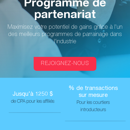
Programme de
partenariat
Maximisez votre potentiel de gains grâce à l'un
des meilleurs programmes de parrainage dans
l'industrie
REJOIGNEZ-NOUS
% de transactions
Jusqu'à 1250 $
sur mesure
de CPA pour les affiliés
Pour les courtiers
introducteurs