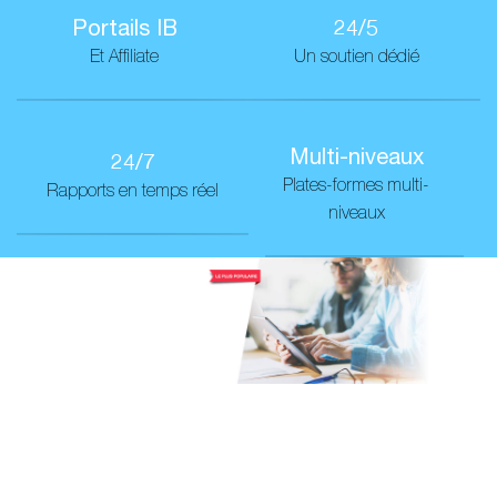
Portails IB
24/5
Et Affiliate
Un soutien dédié
Multi-niveaux
24/7
Plates-formes multi-
Rapports en temps réel
niveaux