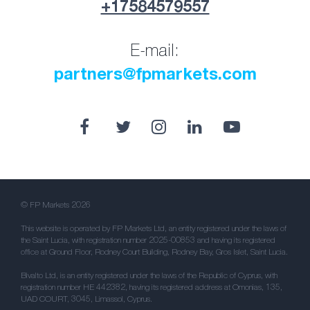
+17584579557
E-mail:
partners@fpmarkets.com
© FP Markets 2026
This website is operated by FP Markets Ltd, an entity registered under the laws of
the Saint Lucia, with registration number 2025-00853 and having its registered
office at Ground Floor, Rodney Court Building, Rodney Bay, Gros Islet, Saint Lucia.
Bivalto Ltd, is an entity registered under the laws of the Republic of Cyprus, with
registration number HE 442382, having its registered address at Omonias, 135,
UAD COURT, 3045, Limassol, Cyprus.