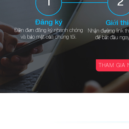
1
2
Đăng ký
Giới th
Điền đơn đăng ký nhanh chóng
Nhận đường link
th
và bảo mật của chúng tôi.
để bắt đầu
ngay
THAM GIA