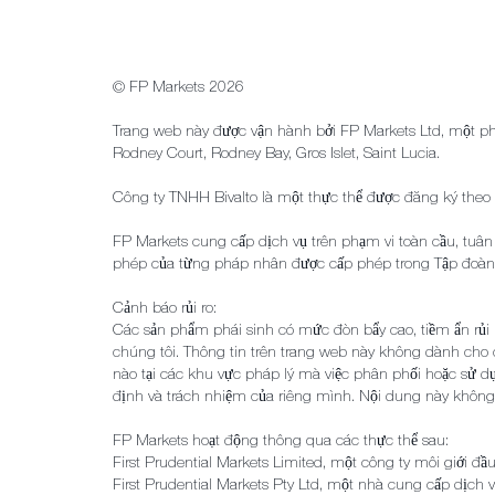
© FP Markets 2026
Trang web này được vận hành bởi FP Markets Ltd, một phá
Rodney Court, Rodney Bay, Gros Islet, Saint Lucia.
Công ty TNHH Bivalto là một thực thể được đăng ký theo
FP Markets cung cấp dịch vụ trên phạm vi toàn cầu, tuân
phép của từng pháp nhân được cấp phép trong Tập đoàn 
Cảnh báo rủi ro:
Các sản phẩm phái sinh có mức đòn bẩy cao, tiềm ẩn rủi ro
chúng tôi. Thông tin trên trang web này không dành cho
nào tại các khu vực pháp lý mà việc phân phối hoặc sử d
định và trách nhiệm của riêng mình. Nội dung này không 
FP Markets hoạt động thông qua các thực thể sau:
First Prudential Markets Limited, một công ty môi giới đ
First Prudential Markets Pty Ltd, một nhà cung cấp dịch