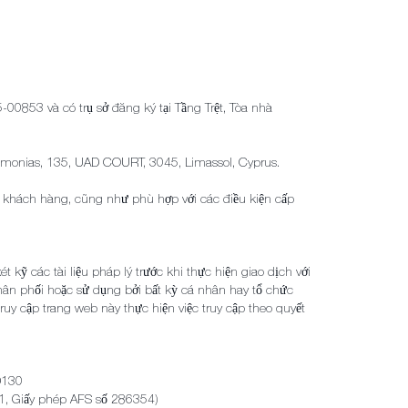
00853 và có trụ sở đăng ký tại Tầng Trệt, Tòa nhà
 Omonias, 135, UAD COURT, 3045, Limassol, Cyprus.
a khách hàng, cũng như phù hợp với các điều kiện cấp
kỹ các tài liệu pháp lý trước khi thực hiện giao dịch với
ân phối hoặc sử dụng bởi bất kỳ cá nhân hay tổ chức
uy cập trang web này thực hiện việc truy cập theo quyết
SD130
81, Giấy phép AFS số 286354)