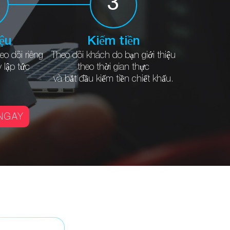
3
iệu
Kiếm tiền
eo dõi riêng
Theo dõi khách do bạn giới thiệu
 lập tức
theo
thời gian thực
và bắt đầu
kiếm tiền chiết khấu.
 NGAY