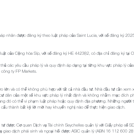
p nhân được đăng ký theo luật pháp của Saint Lucia, với số đăng ký 2025-
 luật của Cộng hòa Síp, với số đăng ký HE 442382, có địa chỉ đăng ký tại
 thủ các yêu cầu pháp lý và quy định áp dụng tại từng khu vực pháp lý củ
công ty FP Markets.
 lớn và có thể không phù hợp với tất cả nhà đầu tư. Nhà đầu tư cần xem xét 
 cư dân của một số khu vực pháp lý nhất định và không nhằm mục đích ph
ụng đó có thể vi phạm luật pháp hoặc quy định địa phương. Những người tr
cấu thành bất kỳ lời mời hay khuyến nghị nào để thực hiện giao dịch.
ầu tư được Cơ quan Dịch vụ Tài chính Seychelles quản lý với Giấy phép số 
 vụ giao dịch phái sinh và ngoại hối được ASIC quản lý (ABN 16 112 600 2